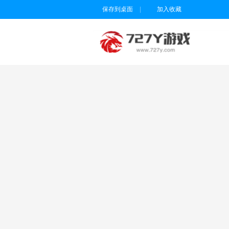
保存到桌面
|
加入收藏
用户名
密码
为维护未成年人
健康上网环境，
本平台所有游戏
暂不支持实名认
证18岁以下的用