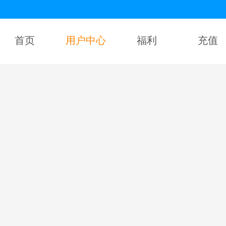
首页
用户中心
福利
充值
请输入您的用户名
请输入正确的密码，错误5次账号